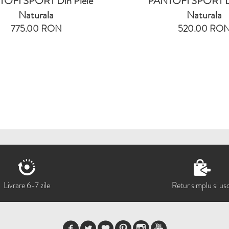
OFI SPORT Din Piele
PANTOFI SPORT Di
Naturala
Naturala
775.00 RON
520.00 RO
Livrare 6-7 zile
Retur simplu si us