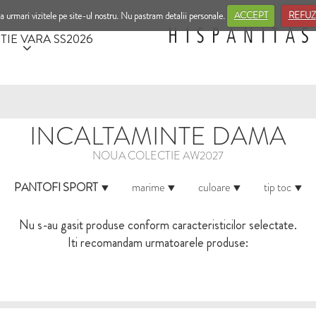
a urmari vizitele pe site-ul nostru. Nu pastram detalii personale.
ACCEPT
REFUZ
TIE VARA SS2026
INCALTAMINTE DAMA
NOUA COLECTIE AW2027
PANTOFI SPORT
marime
culoare
tip toc
Nu s-au gasit produse conform caracteristicilor selectate.
Iti recomandam urmatoarele produse: