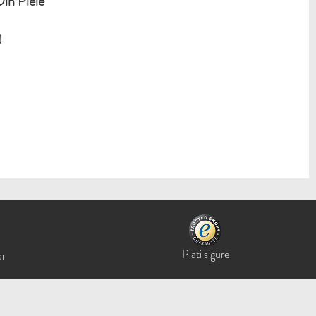
n Piele
N
Plati sigure
or