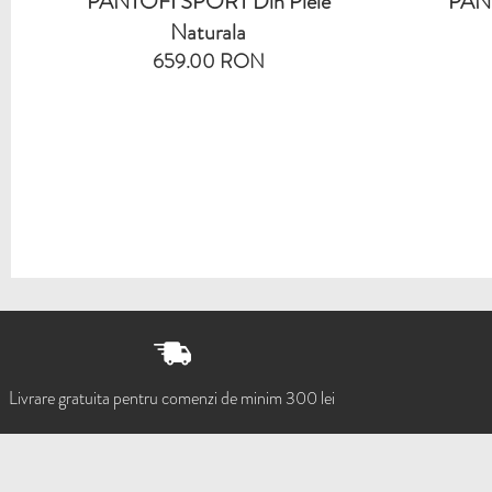
PANTOFI SPORT Din Piele
PANT
Naturala
659.00 RON
Livrare gratuita pentru comenzi de minim 300 lei