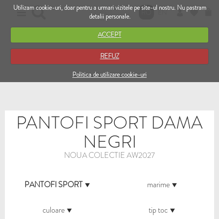
Utilizam cookie-uri, doar pentru a urmari vizitele pe site-ul nostru. Nu pastram
RO
EN
detalii personale.
ACCEPT
REFUZ
Politica de utilizare cookie-uri
PANTOFI SPORT DAMA
NEGRI
NOUA COLECTIE AW2027
PANTOFI SPORT
marime
culoare
tip toc