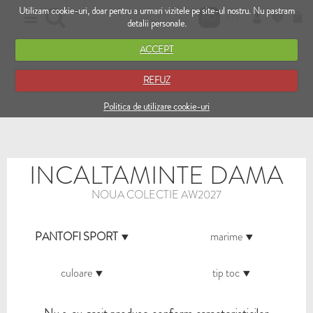
Utilizam cookie-uri, doar pentru a urmari vizitele pe site-ul nostru. Nu pastram
RO
EN
detalii personale.
ACCEPT
REFUZ
Politica de utilizare cookie-uri
INCALTAMINTE DAMA
NOUA COLECTIE AW2027
PANTOFI SPORT
marime
culoare
tip toc