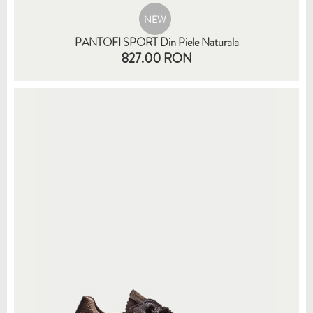
NEW
PANTOFI SPORT Din Piele Naturala
827.00 RON
35
36
37
38
39
40
41