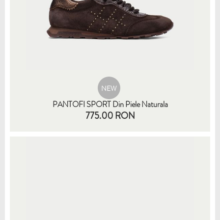
NEW
PANTOFI SPORT Din Piele Naturala
775.00 RON
35
36
37
38
39
40
41