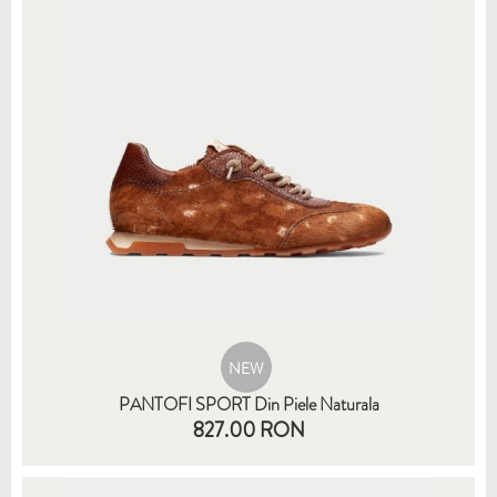
NEW
PANTOFI SPORT Din Piele Naturala
827.00 RON
35
36
37
38
39
40
41