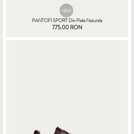
NEW
PANTOFI SPORT Din Piele Naturala
775.00 RON
35
36
37
38
39
40
41