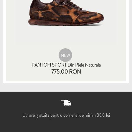
NEW
PANTOFI SPORT Din Piele Naturala
775.00 RON
35
36
37
38
39
40
41
Livrare gratuita pentru comenzi de minim 300 lei