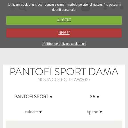
Utilizam cookie-uri, doar pentru a urmari vizitele pe site-ul nostru. Nu pastram
RO
EN
detalii personale.
ACCEPT
REFUZ
Politica de utilizare cookie-uri
PANTOFI SPORT DAMA
NOUA COLECTIE AW2027
PANTOFI SPORT
36
culoare
tip toc