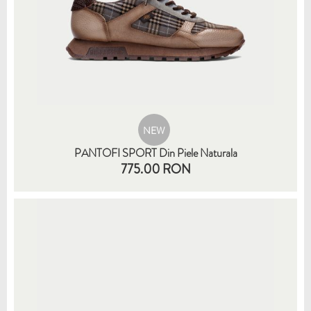
NEW
PANTOFI SPORT Din Piele Naturala
775.00 RON
35
36
37
38
39
40
41