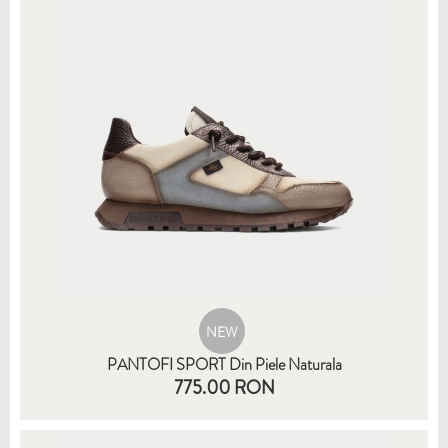
NEW
PANTOFI SPORT Din Piele Naturala
775.00 RON
36
37
38
39
40
41