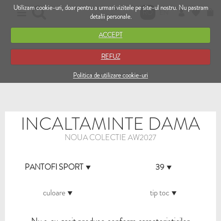
Utilizam cookie-uri, doar pentru a urmari vizitele pe site-ul nostru. Nu pastram
RO
EN
detalii personale.
ACCEPT
REFUZ
Politica de utilizare cookie-uri
INCALTAMINTE DAMA
NOUA COLECTIE AW2027
PANTOFI SPORT
39
culoare
tip toc