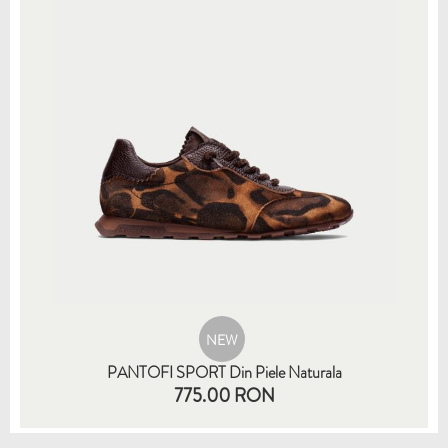
NEW
PANTOFI SPORT Din Piele Naturala
775.00 RON
35
36
37
38
39
40
41