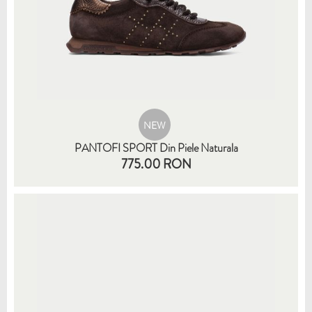
NEW
PANTOFI SPORT Din Piele Naturala
775.00 RON
35
36
37
38
39
40
41