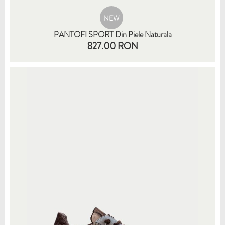
NEW
PANTOFI SPORT Din Piele Naturala
827.00 RON
35
36
37
38
39
40
41