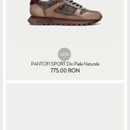
NEW
PANTOFI SPORT Din Piele Naturala
775.00 RON
35
36
37
38
39
40
41