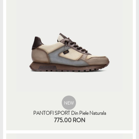
NEW
PANTOFI SPORT Din Piele Naturala
775.00 RON
36
37
38
39
40
41