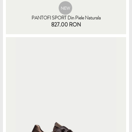
NEW
PANTOFI SPORT Din Piele Naturala
827.00 RON
35
36
37
38
39
40
41