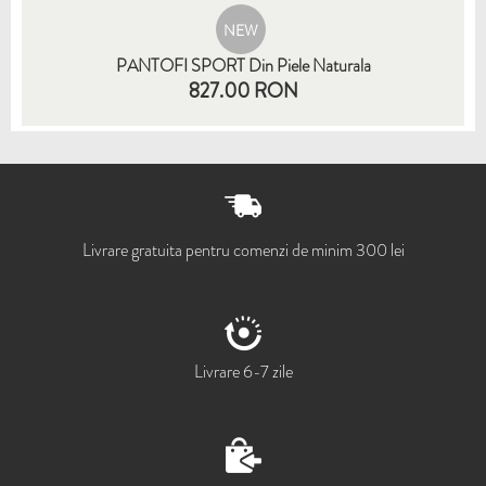
NEW
PANTOFI SPORT Din Piele Naturala
827.00 RON
35
36
37
38
39
40
41
Livrare gratuita pentru comenzi de minim 300 lei
Livrare 6-7 zile