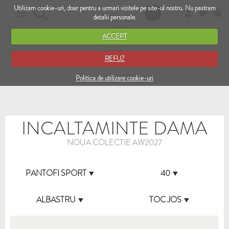
Utilizam cookie-uri, doar pentru a urmari vizitele pe site-ul nostru. Nu pastram
RO
EN
detalii personale.
ACCEPT
REFUZ
Politica de utilizare cookie-uri
INCALTAMINTE DAMA
NOUA COLECTIE AW2027
PANTOFI SPORT
40
ALBASTRU
TOC JOS