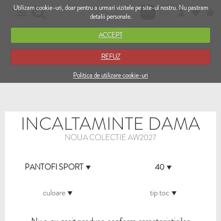
Utilizam cookie-uri, doar pentru a urmari vizitele pe site-ul nostru. Nu pastram
RO
EN
detalii personale.
ACCEPT
REFUZ
Politica de utilizare cookie-uri
INCALTAMINTE DAMA
NOUA COLECTIE AW2027
PANTOFI SPORT
40
culoare
tip toc