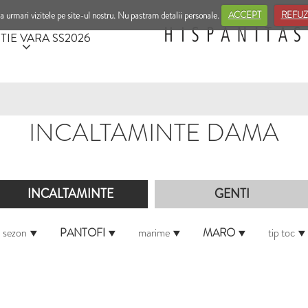
a urmari vizitele pe site-ul nostru. Nu pastram detalii personale.
ACCEPT
REFUZ
TIE VARA SS2026
INCALTAMINTE DAMA
INCALTAMINTE
GENTI
sezon
PANTOFI
marime
MARO
tip toc