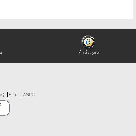
Plati sigure
or
AQ
Retur
ANPC