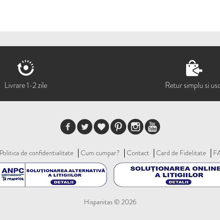
Livrare 1-2 zile
Retur simplu si us
Politica de confidentialitate
Cum cumpar?
Contact
Card de Fidelitate
F
Hispanitas © 2026