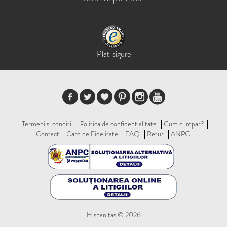
Plati sigure
Termeni si conditii
Politica de confidentialitate
Cum cumpar?
Contact
Card de Fidelitate
FAQ
Retur
ANPC
Hispanitas © 2026