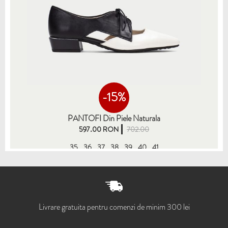
-15%
PANTOFI Din Piele Naturala
597.00 RON
702.00
35
36
37
38
39
40
41
Livrare gratuita pentru comenzi de minim 300 lei