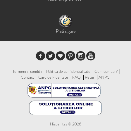
Plati sigure
Termeni si conditii
Politica de confidentialitate
Cum cumpar?
Contact
Card de Fidelitate
FAQ
Retur
ANPC
Hispanitas © 2026