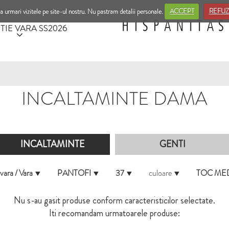
a urmari vizitele pe site-ul nostru. Nu pastram detalii personale.
ACCEPT
REFUZ
TIE VARA SS2026
INCALTAMINTE DAMA
INCALTAMINTE
GENTI
vara / Vara
PANTOFI
37
culoare
TOC ME
Nu s-au gasit produse conform caracteristicilor selectate.
Iti recomandam urmatoarele produse: