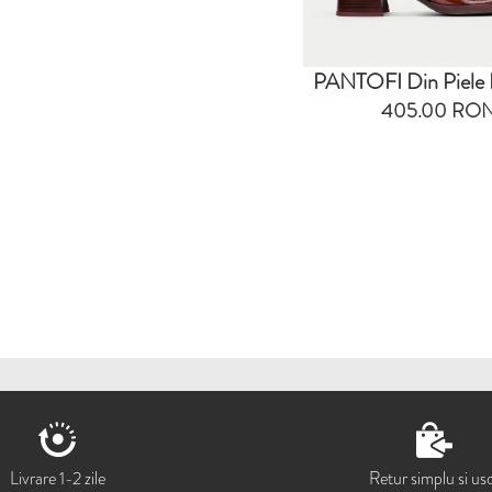
PANTOFI Din Piele 
405.00 RO
Livrare 1-2 zile
Retur simplu si us