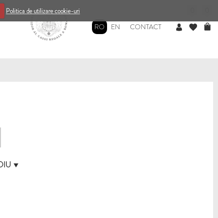
0
0
Politica de utilizare cookie-uri
RO
EN
CONTACT
DIU