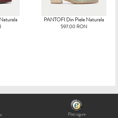
Naturala
PANTOFI Din Piele Naturala
N
597.00 RON
Plati sigure
or