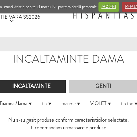
a urmari vizitele pe site-ul nostru. Nu pastram detalii personale.
ACCEPT
REFUZ
TIE VARA SS2026
INCALTAMINTE DAMA
INCALTAMINTE
GENTI
Toamna / Iarna
tip
marime
VIOLET
tip toc
Nu s-au gasit produse conform caracteristicilor selectate.
Iti recomandam urmatoarele produse: