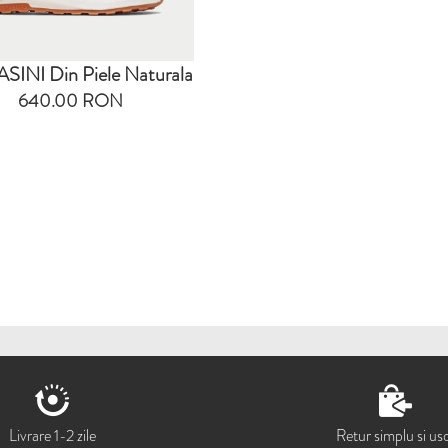
INI Din Piele Naturala
640.00 RON
Livrare 1-2 zile
Retur simplu si us