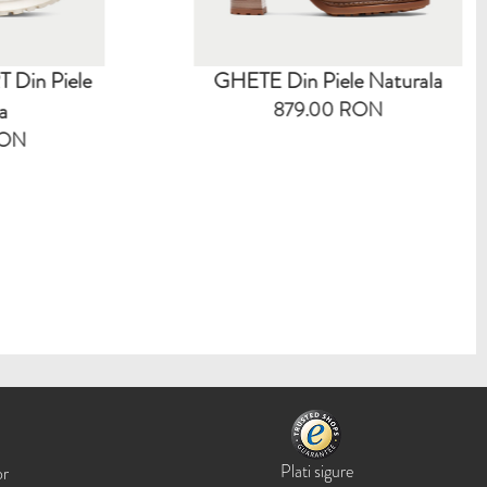
n Piele
GHETE Din Piele Naturala
879.00 RON
N
Plati sigure
or