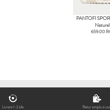
PANTOFI SPORT Di
Naturala
659.00 RO
Livrare 1-2 zile
Retur simplu si us