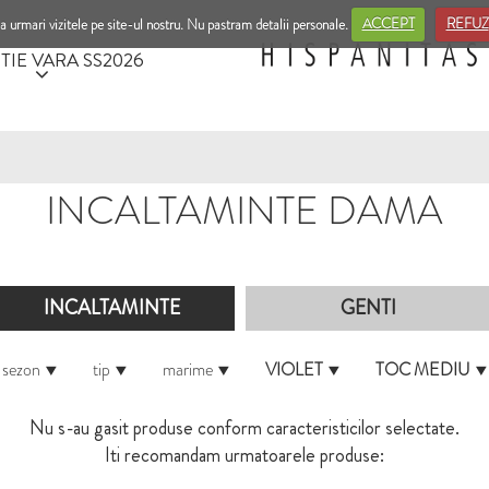
a urmari vizitele pe site-ul nostru. Nu pastram detalii personale.
ACCEPT
REFUZ
TIE VARA SS2026
INCALTAMINTE DAMA
INCALTAMINTE
GENTI
sezon
tip
marime
VIOLET
TOC MEDIU
Nu s-au gasit produse conform caracteristicilor selectate.
Iti recomandam urmatoarele produse: