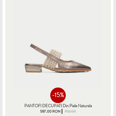
-15%
PANTOFI DECUPATI Din Piele Naturala
597.00 RON
702.00