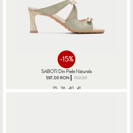
-15%
SABOTI Din Piele Naturala
597.00 RON
702.00
35
36
40
41