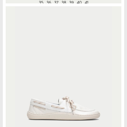
35
36
37
38
39
40
41