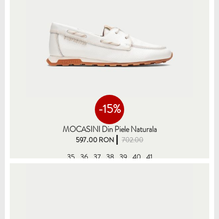
-15%
MOCASINI Din Piele Naturala
597.00 RON
702.00
35
36
37
38
39
40
41