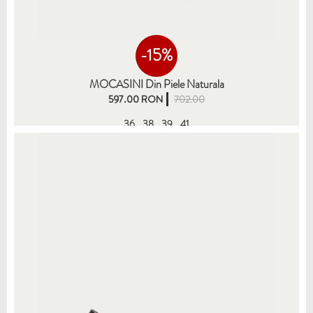
-15%
MOCASINI Din Piele Naturala
597.00 RON
702.00
36
38
39
41