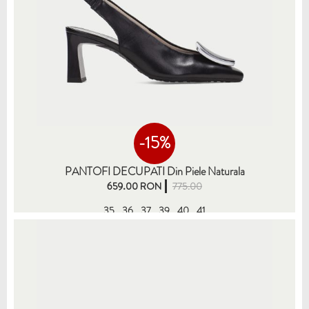
-15%
PANTOFI DECUPATI Din Piele Naturala
659.00 RON
775.00
35
36
37
39
40
41