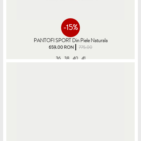
-15%
PANTOFI SPORT Din Piele Naturala
659.00 RON
775.00
36
38
40
41