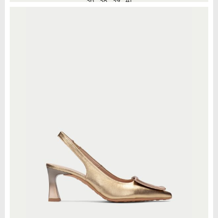
36
38
39
41