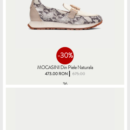
-30%
MOCASINI Din Piele Naturala
473.00 RON
675.00
36