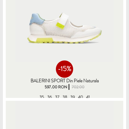
-15%
BALERINI SPORT Din Piele Naturala
597.00 RON
702.00
35
36
37
38
39
40
41