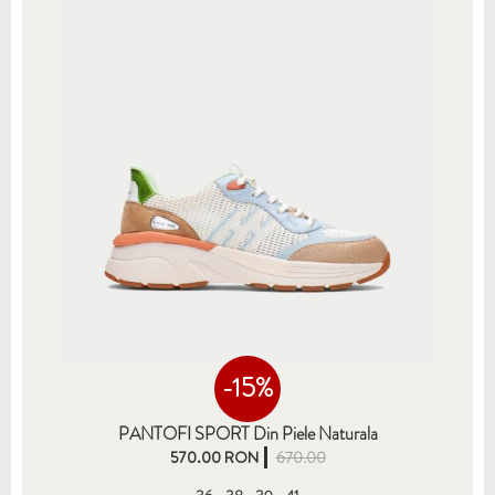
-15%
PANTOFI SPORT Din Piele Naturala
570.00 RON
670.00