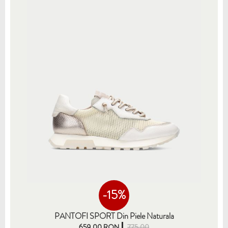
-15%
PANTOFI SPORT Din Piele Naturala
659.00 RON
775.00