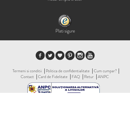
Plati sigure
Termeni si conditii
Politica de confidentialitate
Cum cumpar?
Contact
Card de Fidelitate
FAQ
Retur
ANPC
Hispanitas © 2026