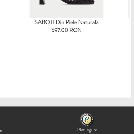
ele Naturala
SANDALE SPORT Din Piele
 RON
Naturala
553.00 RON
Plati sigure
or