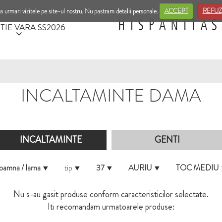
a urmari vizitele pe site-ul nostru. Nu pastram detalii personale.
ACCEPT
REFUZ
TIE VARA SS2026
INCALTAMINTE DAMA
INCALTAMINTE
GENTI
oamna / Iarna
tip
37
AURIU
TOC MEDIU
Nu s-au gasit produse conform caracteristicilor selectate.
Iti recomandam urmatoarele produse: