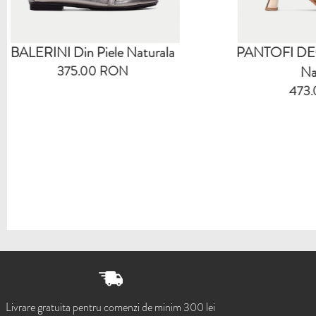
la
PANTOFI DECUPATI Din Piele
Naturala
473.00 RON
Livrare gratuita pentru comenzi de minim 300 lei