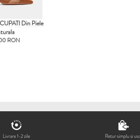
SABOTI Din Pi
597.00
Livrare 1-2 zile
Retur simplu si us