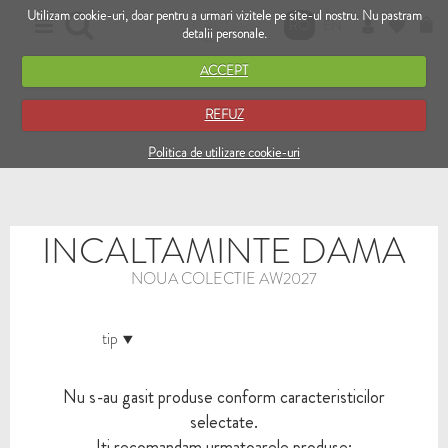
Utilizam cookie-uri, doar pentru a urmari vizitele pe site-ul nostru. Nu pastram
RO
EN
detalii personale.
ACCEPT
REFUZ
Politica de utilizare cookie-uri
INCALTAMINTE DAMA
NOUA COLECTIE AW2027
tip
Nu s-au gasit produse conform caracteristicilor
selectate.
Iti recomandam urmatoarele produse: