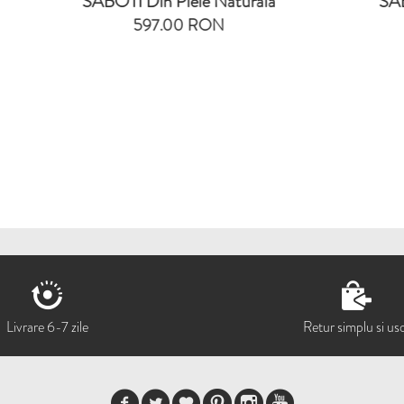
BOTI Din Piele Naturala
SABOTI Din Piele
597.00 RON
615.00 R
Livrare 6-7 zile
Retur simplu si us