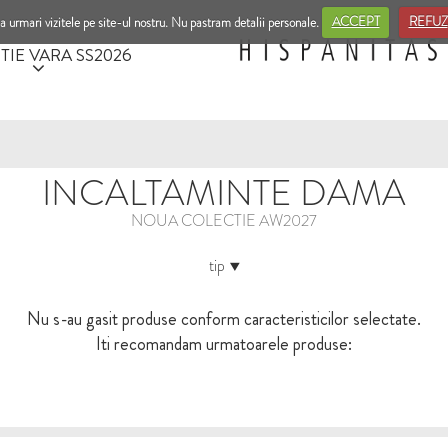
a urmari vizitele pe site-ul nostru. Nu pastram detalii personale.
ACCEPT
REFUZ
TIE VARA SS2026
INCALTAMINTE DAMA
NOUA COLECTIE AW2027
tip
Nu s-au gasit produse conform caracteristicilor selectate.
Iti recomandam urmatoarele produse: