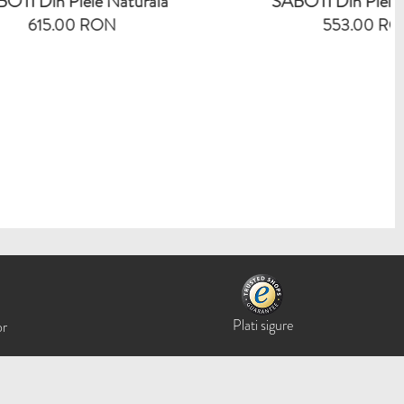
 Naturala
SABOTI Din Piele Naturala
ON
553.00 RON
Plati sigure
or