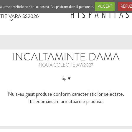
a urmari vizitele pe site-ul nostru. Nu pastram detalii personale.
ACCEPT
REFUZ
TIE VARA SS2026
INCALTAMINTE DAMA
NOUA COLECTIE AW2027
tip
Nu s-au gasit produse conform caracteristicilor selectate.
Iti recomandam urmatoarele produse: