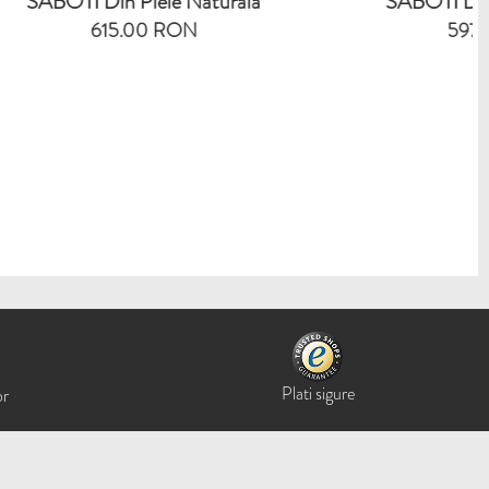
le Naturala
SABOTI Din Piele Naturala
RON
597.00 RON
Plati sigure
or