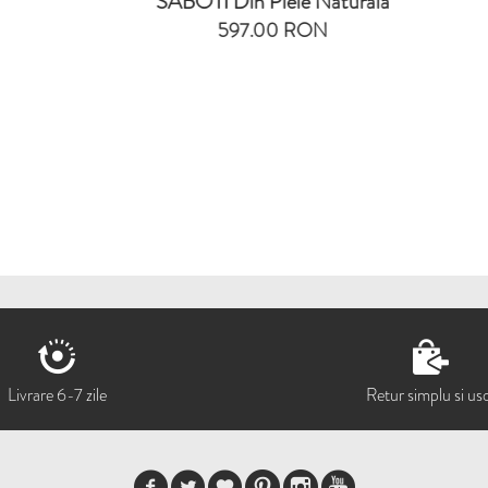
SABOTI Din Piele Naturala
SABOTI Din Pie
597.00 RON
615.00 
Livrare 6-7 zile
Retur simplu si us