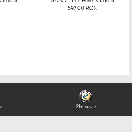
aturala
SABOTI Din Piele Naturala
N
597.00 RON
Plati sigure
or