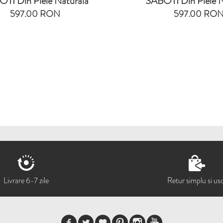
TI Din Piele Naturala
SABOTI Din Piele N
597.00 RON
597.00 RO
Livrare 6-7 zile
Retur simplu si us