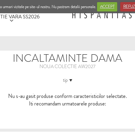
a urmari vizitele pe site-ul nostru. Nu pastram detalii personale.
ACCEPT
REFUZ
TIE VARA SS2026
INCALTAMINTE DAMA
NOUA COLECTIE AW2027
tip
Nu s-au gasit produse conform caracteristicilor selectate.
Iti recomandam urmatoarele produse: