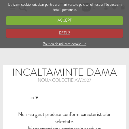
Utilizam cookie-uri, doar pentru a urmari vizitele pe site-ul nostru. Nu pastram
RO
EN
detalii personale.
ACCEPT
REFUZ
Politica de utilizare cookie-uri
INCALTAMINTE DAMA
NOUA COLECTIE AW2027
tip
Nu s-au gasit produse conform caracteristicilor
selectate.
Iti recomandam urmatoarele produse: