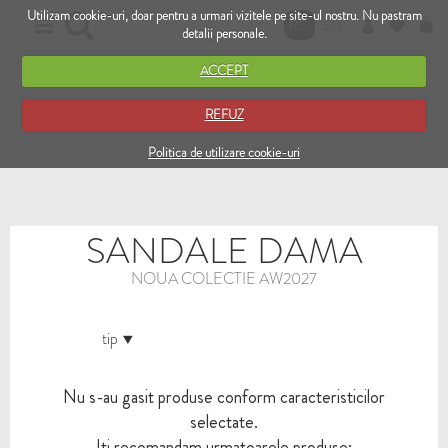
Utilizam cookie-uri, doar pentru a urmari vizitele pe site-ul nostru. Nu pastram
RO
EN
detalii personale.
ACCEPT
REFUZ
Politica de utilizare cookie-uri
SANDALE DAMA
NOUA COLECTIE AW2027
tip
Nu s-au gasit produse conform caracteristicilor
selectate.
Iti recomandam urmatoarele produse: