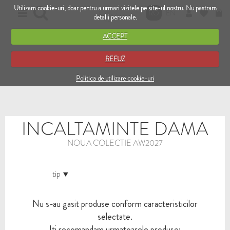
Utilizam cookie-uri, doar pentru a urmari vizitele pe site-ul nostru. Nu pastram
RO
EN
detalii personale.
ACCEPT
REFUZ
Politica de utilizare cookie-uri
INCALTAMINTE DAMA
NOUA COLECTIE AW2027
tip
Nu s-au gasit produse conform caracteristicilor
selectate.
Iti recomandam urmatoarele produse: