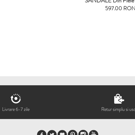
SANDALE Din Piele 
597.00 RO
Livrare 6-7 zile
Retur simplu si us