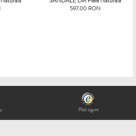
Naturala
SANDALE Din Piele Naturala
N
597.00 RON
Plati sigure
or