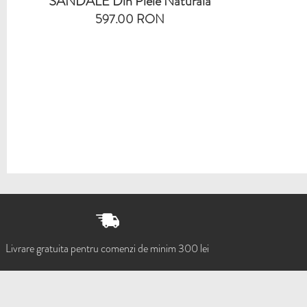
SANDALE Din Piele Naturala
597.00 RON
Livrare gratuita pentru comenzi de minim 300 lei