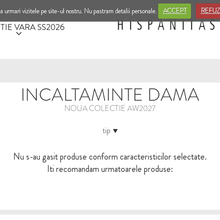
a urmari vizitele pe site-ul nostru. Nu pastram detalii personale.
ACCEPT
REFUZ
TIE VARA SS2026
INCALTAMINTE DAMA
NOUA COLECTIE AW2027
tip
Nu s-au gasit produse conform caracteristicilor selectate.
Iti recomandam urmatoarele produse: