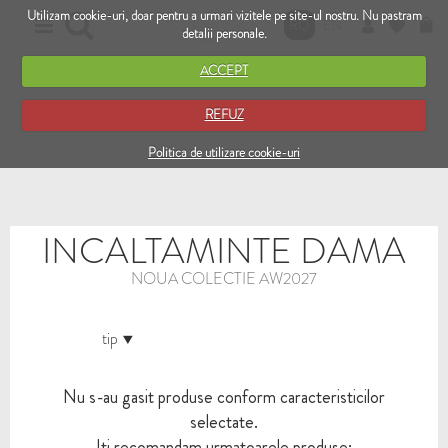
Utilizam cookie-uri, doar pentru a urmari vizitele pe site-ul nostru. Nu pastram
RO
EN
detalii personale.
ACCEPT
REFUZ
Politica de utilizare cookie-uri
INCALTAMINTE DAMA
NOUA COLECTIE AW2027
tip
Nu s-au gasit produse conform caracteristicilor
selectate.
Iti recomandam urmatoarele produse: