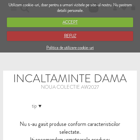
Utilizam cookie-uri, doar pentru a urmari vizitele pe site-ul nostru. Nu pastram
RO
EN
detalii personale.
ACCEPT
REFUZ
Politica de utilizare cookie-uri
INCALTAMINTE DAMA
NOUA COLECTIE AW2027
tip
Nu s-au gasit produse conform caracteristicilor
selectate.
Iti recomandam urmatoarele produse: