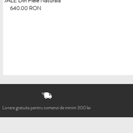
la
S
Livrare gratuita pentru comenzi de minim 300 lei