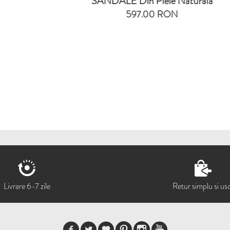
ANDALE Din Piele Naturala
SANDALE Din Pi
597.00 RON
597.00
Livrare 6-7 zile
Retur simplu si us