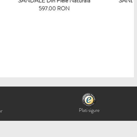
ele Naturala
SANDALE Din Piele Naturala
 RON
640.00 RON
Plati sigure
or