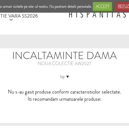
a urmari vizitele pe site-ul nostru. Nu pastram detalii personale.
ACCEPT
REFUZ
TIE VARA SS2026
INCALTAMINTE DAMA
NOUA COLECTIE AW2027
tip
Nu s-au gasit produse conform caracteristicilor selectate.
Iti recomandam urmatoarele produse: