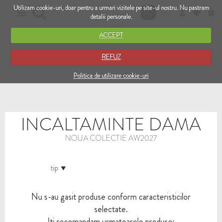
Utilizam cookie-uri, doar pentru a urmari vizitele pe site-ul nostru. Nu pastram
RO
EN
detalii personale.
ACCEPT
REFUZ
Politica de utilizare cookie-uri
INCALTAMINTE DAMA
NOUA COLECTIE AW2027
tip
Nu s-au gasit produse conform caracteristicilor
selectate.
Iti recomandam urmatoarele produse: