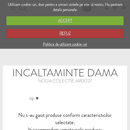
Utilizam cookie-uri, doar pentru a urmari vizitele pe site-ul nostru. Nu pastram
RO
EN
detalii personale.
ACCEPT
REFUZ
Politica de utilizare cookie-uri
INCALTAMINTE DAMA
NOUA COLECTIE AW2027
tip
Nu s-au gasit produse conform caracteristicilor
selectate.
Iti recomandam urmatoarele produse: