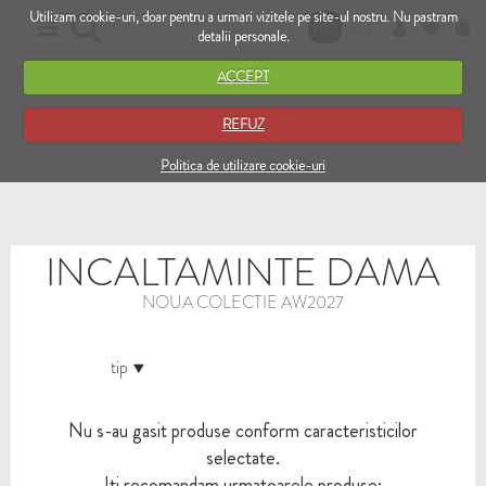
Utilizam cookie-uri, doar pentru a urmari vizitele pe site-ul nostru. Nu pastram
RO
EN
detalii personale.
ACCEPT
REFUZ
Politica de utilizare cookie-uri
INCALTAMINTE DAMA
NOUA COLECTIE AW2027
tip
Nu s-au gasit produse conform caracteristicilor
selectate.
Iti recomandam urmatoarele produse: