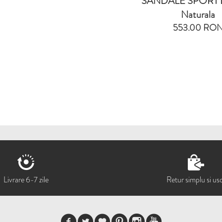
SANDALE SPORT Di
Naturala
553.00 RO
Livrare 6-7 zile
Retur simplu si us