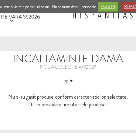
a urmari vizitele pe site-ul nostru. Nu pastram detalii personale.
ACCEPT
REFUZ
TIE VARA SS2026
INCALTAMINTE DAMA
NOUA COLECTIE AW2027
tip
Nu s-au gasit produse conform caracteristicilor selectate.
Iti recomandam urmatoarele produse: