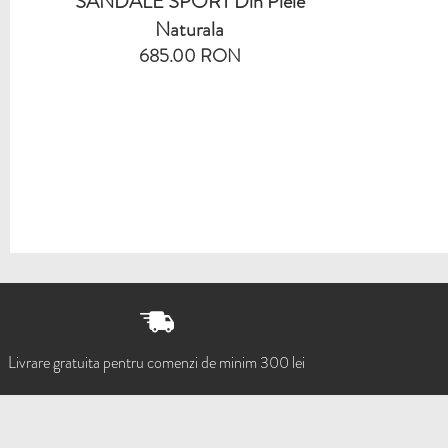
SANDALE SPORT Din Piele
Naturala
685.00 RON
Livrare gratuita pentru comenzi de minim 300 lei