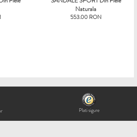
n Piele
SANDALE SPORT Din Piele
Naturala
N
553.00 RON
Plati sigure
or