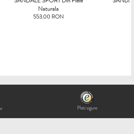
 Din Piele
SANDALE SPORT Din Piele
la
Naturala
RON
553.00 RON
Plati sigure
or