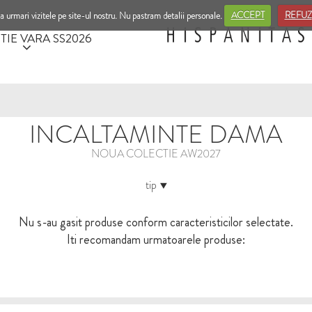
a urmari vizitele pe site-ul nostru. Nu pastram detalii personale.
ACCEPT
REFUZ
TIE VARA SS2026
INCALTAMINTE DAMA
NOUA COLECTIE AW2027
tip
Nu s-au gasit produse conform caracteristicilor selectate.
Iti recomandam urmatoarele produse: