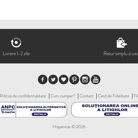
Livrare 1-2 zile
Retur simplu si us
Politica de confidentialitate
Cum cumpar?
Contact
Card de Fidelitate
F
Hispanitas © 2026