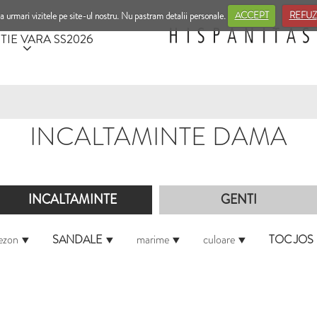
a urmari vizitele pe site-ul nostru. Nu pastram detalii personale.
ACCEPT
REFUZ
TIE VARA SS2026
INCALTAMINTE DAMA
INCALTAMINTE
GENTI
ezon
SANDALE
marime
culoare
TOC JOS