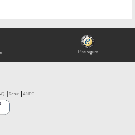
Plati sigure
or
AQ
Retur
ANPC