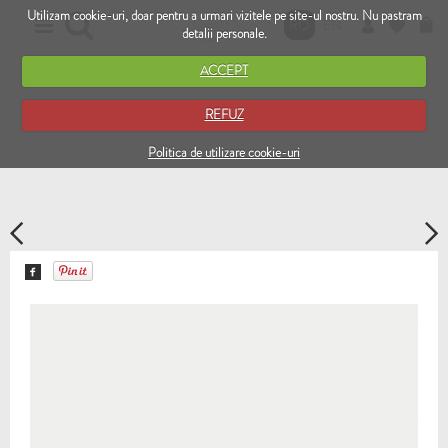
Utilizam cookie-uri, doar pentru a urmari vizitele pe site-ul nostru. Nu pastram
RO
EN
detalii personale.
ACCEPT
REFUZ
Politica de utilizare cookie-uri