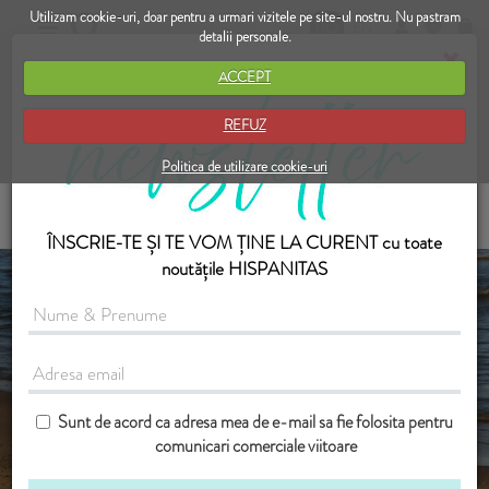
Utilizam cookie-uri, doar pentru a urmari vizitele pe site-ul nostru. Nu pastram
RO
EN
detalii personale.
ACCEPT
REFUZ
Politica de utilizare cookie-uri
ÎNSCRIE-TE ȘI TE VOM ȚINE LA CURENT cu toate
noutățile HISPANITAS
Sunt de acord ca adresa mea de e-mail sa fie folosita pentru
comunicari comerciale viitoare