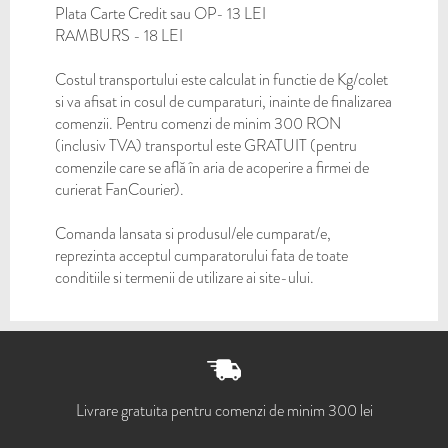
Plata Carte Credit sau OP- 13 LEI
RAMBURS - 18 LEI
Costul transportului este calculat in functie de Kg/colet
si va afisat in cosul de cumparaturi, inainte de finalizarea
comenzii. Pentru comenzi de minim 300 RON
(inclusiv TVA) transportul este GRATUIT (pentru
comenzile care se află în aria de acoperire a firmei de
curierat FanCourier).
Comanda lansata si produsul/ele cumparat/e,
reprezinta acceptul cumparatorului fata de toate
conditiile si termenii de utilizare ai site-ului.
Livrare gratuita pentru comenzi de minim 300 lei