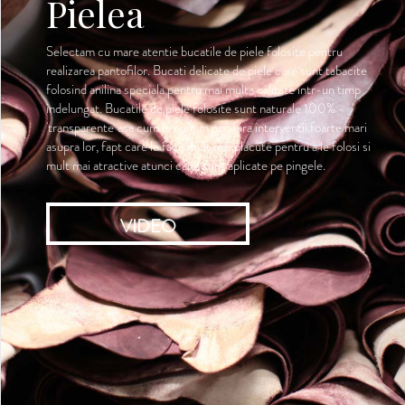
Pielea
Selectam cu mare atentie bucatile de piele folosite pentru
realizarea pantofilor. Bucati delicate de piele care sunt tabacite
folosind anilina speciala pentru mai multa calitate intr-un timp
indelungat. Bucatile de piele folosite sunt naturale 100% -
'transparente' asa cum le numim noi, fara interventii foarte mari
asupra lor, fapt care le face mult mai placute pentru a le folosi si
mult mai atractive atunci cand sunt aplicate pe pingele.
VIDEO