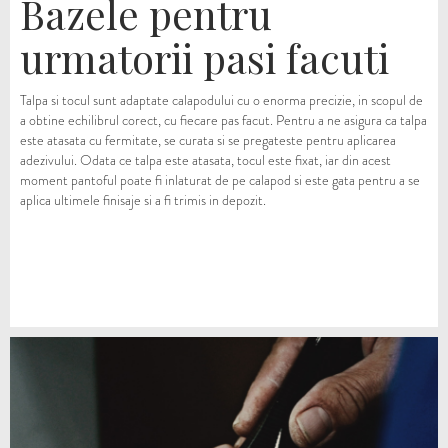
Bazele pentru
urmatorii pasi facuti
Talpa si tocul sunt adaptate calapodului cu o enorma precizie, in scopul de
a obtine echilibrul corect, cu fiecare pas facut. Pentru a ne asigura ca talpa
este atasata cu fermitate, se curata si se pregateste pentru aplicarea
adezivului. Odata ce talpa este atasata, tocul este fixat, iar din acest
moment pantoful poate fi inlaturat de pe calapod si este gata pentru a se
aplica ultimele finisaje si a fi trimis in depozit.