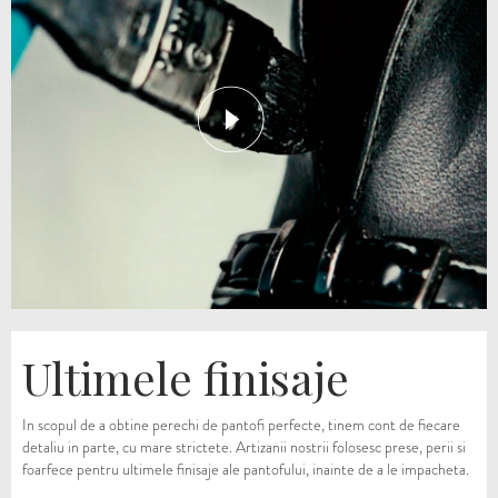
Ultimele finisaje
In scopul de a obtine perechi de pantofi perfecte, tinem cont de fiecare
detaliu in parte, cu mare strictete. Artizanii nostrii folosesc prese, perii si
foarfece pentru ultimele finisaje ale pantofului, inainte de a le impacheta.