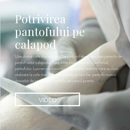
Potrivirea
pantofului pe
calapod
Una dintre cele mai importante parti in fabricarea unei perechi de
pantofi este calapodul, care este crucial pentru confortul
pantofului. Lucram exclusiv cu calapoadele noastre care au fost
realizate la cele mai inalte standarde si care fac pantofii nostrii
deosebit de confortabili pentru cei care ii poarta
VIDEO