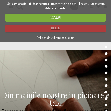
Utilizam cookie-uri, doar pentru a urmari vizitele pe site-ul nostru. Nu pastram
RO
EN
detalii personale.
ACCEPT
REFUZ
Politica de utilizare cookie-uri
Din mainile noastre in picioarele
tale
Descopera pas cu pas cum se realizeaza fiecare pereche de pantofi in