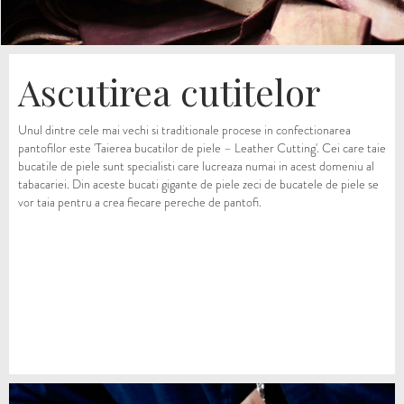
Ascutirea cutitelor
Unul dintre cele mai vechi si traditionale procese in confectionarea
pantofilor este 'Taierea bucatilor de piele – Leather Cutting'. Cei care taie
bucatile de piele sunt specialisti care lucreaza numai in acest domeniu al
tabacariei. Din aceste bucati gigante de piele zeci de bucatele de piele se
vor taia pentru a crea fiecare pereche de pantofi.