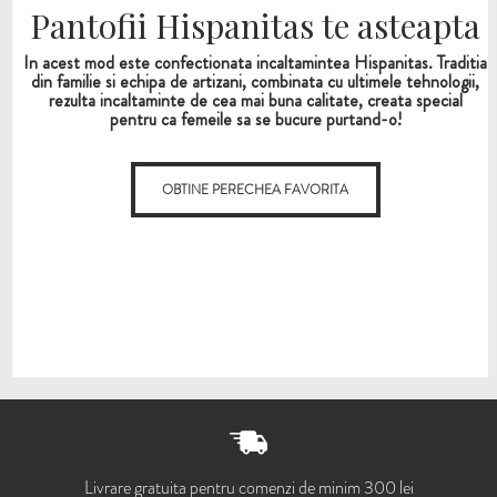
Pantofii Hispanitas te asteapta
In acest mod este confectionata incaltamintea Hispanitas. Traditia
din familie si echipa de artizani, combinata cu ultimele tehnologii,
rezulta incaltaminte de cea mai buna calitate, creata special
pentru ca femeile sa se bucure purtand-o!
OBTINE PERECHEA FAVORITA
Livrare gratuita pentru comenzi de minim 300 lei