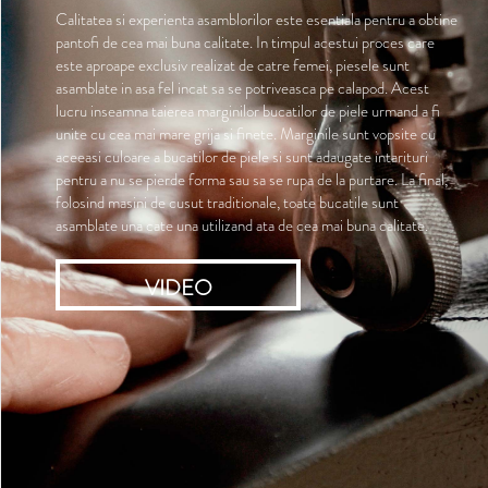
Calitatea si experienta asamblorilor este esentiala pentru a obtine
pantofi de cea mai buna calitate. In timpul acestui proces care
este aproape exclusiv realizat de catre femei, piesele sunt
asamblate in asa fel incat sa se potriveasca pe calapod. Acest
lucru inseamna taierea marginilor bucatilor de piele urmand a fi
unite cu cea mai mare grija si finete. Marginile sunt vopsite cu
aceeasi culoare a bucatilor de piele si sunt adaugate intarituri
pentru a nu se pierde forma sau sa se rupa de la purtare. La final,
folosind masini de cusut traditionale, toate bucatile sunt
asamblate una cate una utilizand ata de cea mai buna calitate.
VIDEO