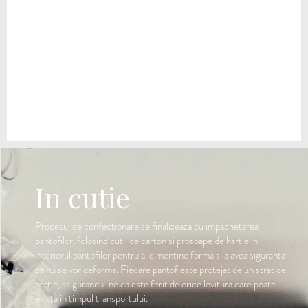
In cutie
Procesul de confectionare se finalizeaza cu impachetarea
pantofilor, folosind cutii de carton si prosoape de hartie in
interiorul pantofilor pentru a le mentine forma si a avea siguranta
ca nu se vor deforma. Fiecare pantof este protejat de un strat de
hartie, asigurandu-ne ca este ferit de orice lovitura care poate
exista in timpul transportului.