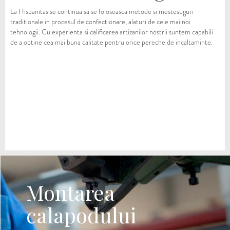
La Hispanitas se continua sa se foloseasca metode si mestesuguri
traditionale in procesul de confectionare, alaturi de cele mai noi
tehnologii. Cu experienta si calificarea artizanilor nostrii suntem capabili
de a obtine cea mai buna calitate pentru orice pereche de incaltaminte.
Montarea
calapodului