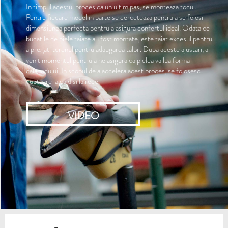
In timpul acestui proces ca un ultim pas, se monteaza tocul.
Pentru fiecare model in parte se cerceteaza pentru a se folosi
dimensiunea perfecta pentru a asigura confortul ideal. Odata ce
bucatile de piele taiate au fost montate, este taiat excesul pentru
a pregati terenul pentru adaugarea talpii. Dupa aceste ajustari, a
venit momentul pentru a ne asigura ca pielea va lua forma
calapodului. In scopul de a accelera acest proces, se folosesc
cuptoare la cald si la rece.
VIDEO