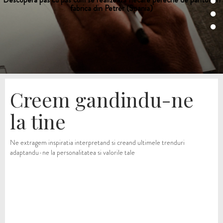
fabrica din Petrer (Spania)
Creem gandindu-ne
la tine
Ne extragem inspiratia interpretand si creand ultimele trenduri
adaptandu-ne la personalitatea si valorile tale