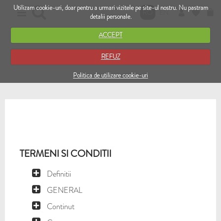
Utilizam cookie-uri, doar pentru a urmari vizitele pe site-ul nostru. Nu pastram
RO
EN
detalii personale.
ACCEPT
REFUZ
Politica de utilizare cookie-uri
TERMENI SI CONDITII
Definitii
GENERAL
Continut