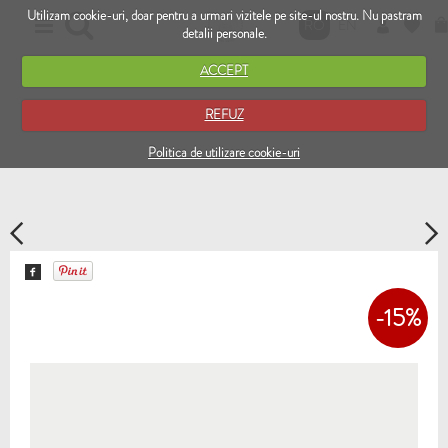
Utilizam cookie-uri, doar pentru a urmari vizitele pe site-ul nostru. Nu pastram
RO
EN
detalii personale.
ACCEPT
REFUZ
Politica de utilizare cookie-uri
-15%