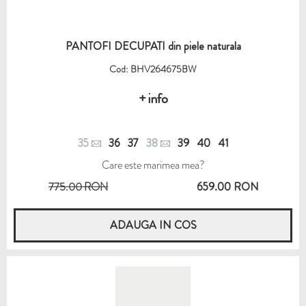
PANTOFI DECUPATI din piele naturala
Cod: BHV264675BW
+ info
35
36
37
38
39
40
41
Care este marimea mea?
775.00 RON
659.00 RON
ADAUGA IN COS