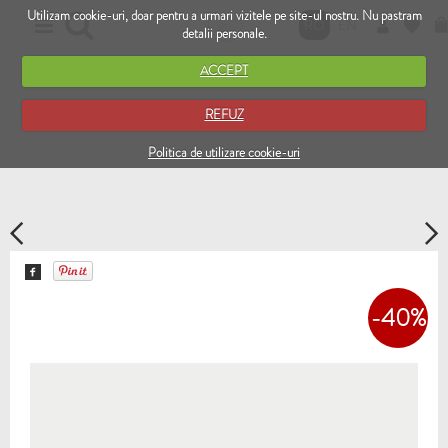
Utilizam cookie-uri, doar pentru a urmari vizitele pe site-ul nostru. Nu pastram
RO
EN
detalii personale.
ACCEPT
REFUZ
Politica de utilizare cookie-uri
-40%