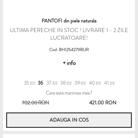
PANTOFI din piele naturala
ULTIMA PERECHE IN STOC ! LIVRARE 1 - 2 ZILE
LUCRATOARE!
Cod: BHI254279BUR
+ info
35
36
37
38
39
40
41
Care este marimea mea?
702.00 RON
421.00 RON
ADAUGA IN COS