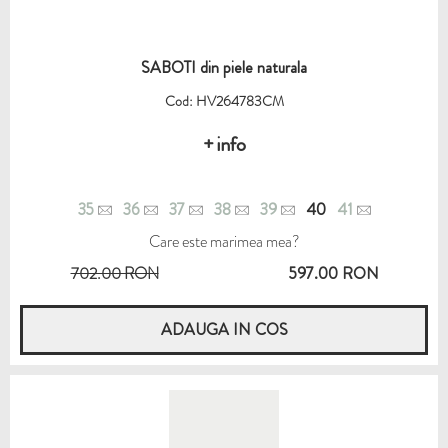
SABOTI din piele naturala
Cod: HV264783CM
+ info
35
36
37
38
39
40
41
Care este marimea mea?
702.00 RON
597.00 RON
ADAUGA IN COS