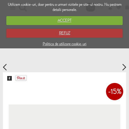
Utilizam cookie-uri, doar pentru a urmari vizitele pe site-ul nostru. Nu pastram
RO
EN
detalii personale.
ACCEPT
REFUZ
Politica de utilizare cookie-uri
-15%