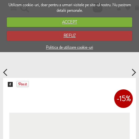
Utilizam cookie-uri, doar pentru a urmari vizitele pe site-ul nostru. Nu pastram
RO
EN
detalii personale.
ACCEPT
REFUZ
Politica de utilizare cookie-uri
-15%