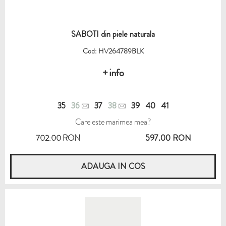
SABOTI din piele naturala
Cod: HV264789BLK
+ info
35
36
37
38
39
40
41
Care este marimea mea?
702.00 RON
597.00 RON
ADAUGA IN COS