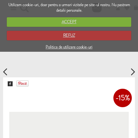
Utilizam cookie-uri, doar pentru a urmari vizitele pe site-ul nostru. Nu pastram
RO
EN
detalii personale.
ACCEPT
REFUZ
Politica de utilizare cookie-uri
-15%