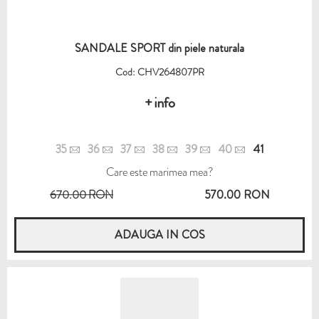
SANDALE SPORT din piele naturala
Cod: CHV264807PR
+ info
35
36
37
38
39
40
41
Care este marimea mea?
670.00 RON
570.00 RON
ADAUGA IN COS