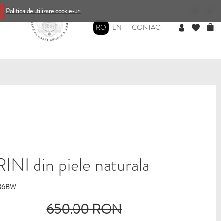
0
0
Politica de utilizare cookie-uri
RO
EN
CONTACT
NI din piele naturala
686BW
650.00 RON