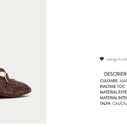
adauga la wish
DESCRIER
CULOARE
:
MA
INALTIME TOC
:
MATERIAL EXT
MATERIAL INT
TALPA
:
CAUCI