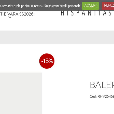
a urmari vizitele pe site-ul nostru. Nu pastram detalii personale.
ACCEPT
REFUZ
TIE VARA SS2026
-15%
BALERI
Cod: RHV264