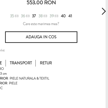
553.00 RON
35
36
37
38
39
40
41
Care este marimea mea?
list
E
TRANSPORT
RETUR
RO
3 cm
ERIOR
:
PIELE NATURALA & TEXTIL
ERIOR
:
PIELE
UC