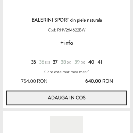
BALERINI SPORT din piele naturala
Cod: RHV264622BW
+ info
35
36
37
38
39
40
41
Care este marimea mea?
754.00 RON
640.00 RON
ADAUGA IN COS