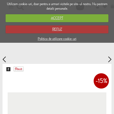
Utilizam cookie-uri, doar pentru a urmari vizitele pe site-ul nostru. Nu pastram
RO
EN
detalii personale.
ACCEPT
REFUZ
Politica de utilizare cookie-uri
-15%