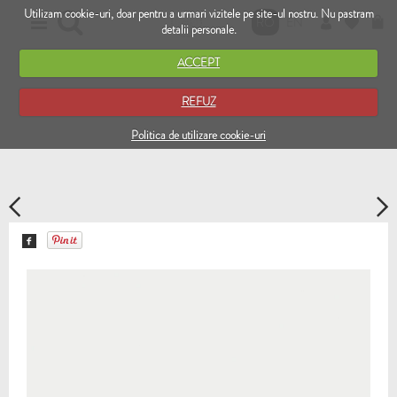
Utilizam cookie-uri, doar pentru a urmari vizitele pe site-ul nostru. Nu pastram
RO
EN
detalii personale.
ACCEPT
REFUZ
Politica de utilizare cookie-uri