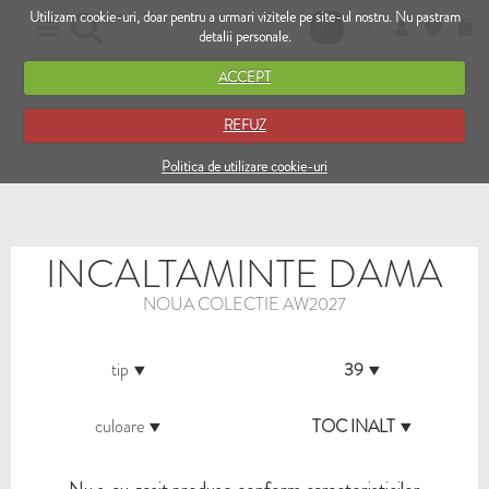
Utilizam cookie-uri, doar pentru a urmari vizitele pe site-ul nostru. Nu pastram
RO
EN
detalii personale.
ACCEPT
REFUZ
Politica de utilizare cookie-uri
INCALTAMINTE DAMA
NOUA COLECTIE AW2027
tip
39
culoare
TOC INALT